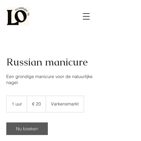
Russian manicure
Een grondige manicure voor de natuurlijke
nagel.
20
euro
1 uur
1
€ 20
Varkensmarkt
u
u
Nu boeken