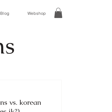
Blog
Webshop
ns
ns vs. korean
es ik?)