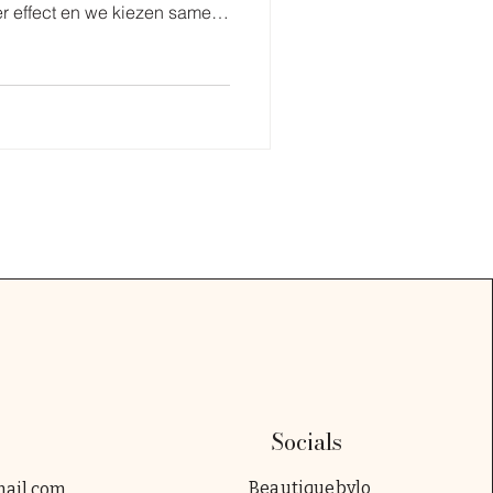
er effect en we kiezen samen
k vertel ik wat
n, wat je ervan kunt
zoals het weer invloed
e mooi blijven zitten.
Socials
Beautiquebylo
mail.com