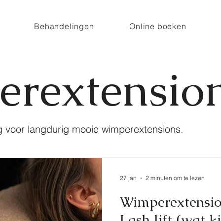
Behandelingen
Online boeken
rextensio
g voor langdurig mooie wimperextensions.
27 jan
2 minuten om te lezen
Wimperextensio
Lash lift (wat ki