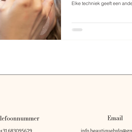
Elke techniek geeft een and
wat het beste bij jou past. Oo
wimperextensions precies zij
verwachten én hoe factoren 
kunnen hebben op hoe lang z
Email
lefoonnummer
+31 683095629
info.beautiquebylo@g